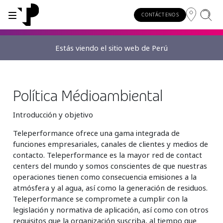
CONTÁCTENOS
Estás viendo el sitio web de Perú
WHY TP?
SERVICES
INDUSTRIES
INSIGHTS
CAREERS
SUSTAINABILITY
INVESTORS
About TP
Automotive
TP.ai Talks Videocast
Our values and philosophy
Our vision
Investors homepage
AI solutions
Política Médioambiental
Innovative partners
Banking and financial services
TP.ai Think Tank
Choose TP
Our responsibilities
Stock information
Introducción y objetivo
End-to-end CX services
Awards and recognition
Communications
Client stories
Work from home
Our communities
Teleperformance ofrece una gama integrada de
Investor information
funciones empresariales, canales de clientes y medios de
Consulting services
Leadership
Energy and utilities
White papers
Job opportunities
Our people
contacto. Teleperformance es la mayor red de contact
centers del mundo y somos conscientes de que nuestras
Publications and events
Security and process excellence
Gaming
Blog
For Fun Festival
Our planet
Specialized services
operaciones tienen como consecuencia emisiones a la
atmósfera y al agua, así como la generación de residuos.
Newsroom
Government
Reports
Group policies
Individual shareholders
Teleperformance se compromete a cumplir con la
Our delivery models
legislación y normativa de aplicación, así como con otros
Healthcare
Infographic
requisitos que la organización suscriba, al tiempo que