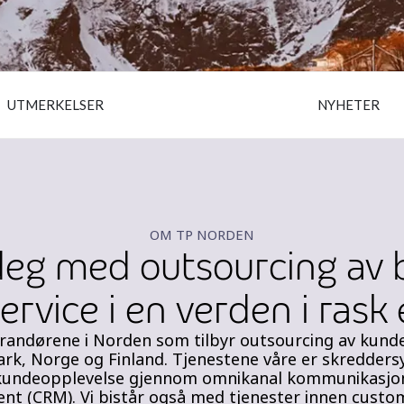
UTMERKELSER
NYHETER
OM TP NORDEN
 deg med outsourcing av 
rvice i en verden i rask
erandørene i Norden som tilbyr outsourcing av kund
ark, Norge og Finland. Tjenestene våre er skreddersy
g kundeopplevelse gjennom omnikanal kommunikasjon 
 (CRM). Vi bistår også med tjenester innen custome