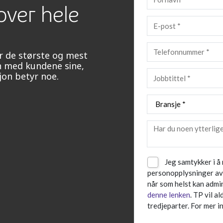
over hele
r de største og mest
 med kundene sine,
sjon betyr noe.
Jeg samtykker i å
personopplysninger av 
når som helst kan admi
denne lenken
. TP vil a
tredjeparter. For mer 