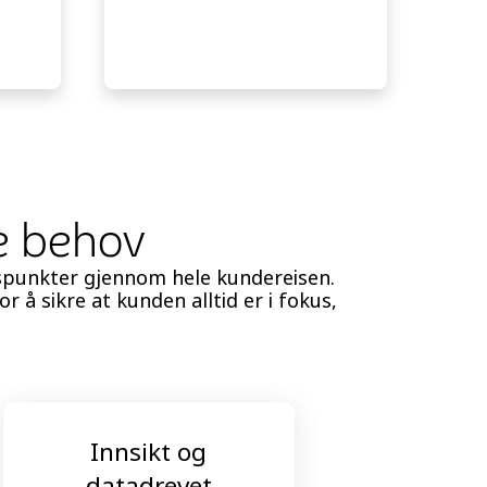
ne behov
spunkter gjennom hele kundereisen.
 å sikre at kunden alltid er i fokus,
Innsikt og
Bal
datadrevet
m