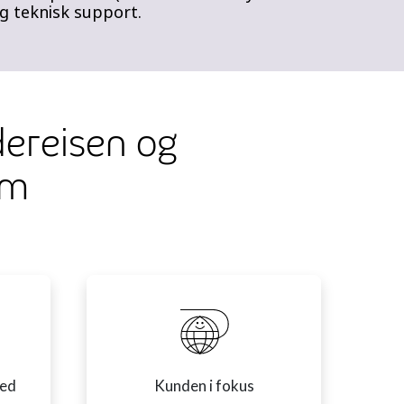
og teknisk support.
dereisen og
om
med
Kunden i fokus