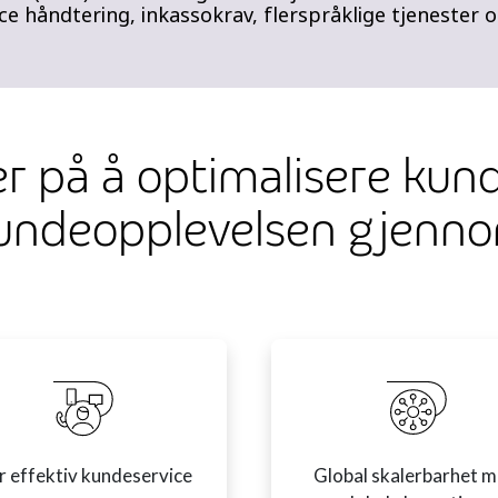
ce håndtering, inkassokrav, flerspråklige tjenester 
er på å optimalisere kun
undeopplevelsen gjenn
 effektiv kundeservice
Global skalerbarhet 