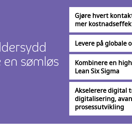
Gjøre hvert kontak
mer kostnadseffek
eddersydd
Levere på globale o
re en sømløs
Kombinere en high
å
Lean Six Sigma
Akselerere digital
digitalisering, av
prosessutvikling