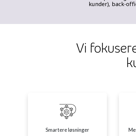
kunder), back-offi
Vi fokuser
k
Smartere løsninger
Mer