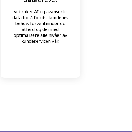
sam
Vi bruker AI og avanserte
di
data for å forutsi kundenes
behov, forventninger og
atferd og dermed
T
optimalisere alle nivåer av
optima
kundeservicen vår.
d
kundek
k