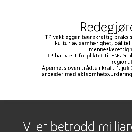
Redegjør
TP vektlegger bærekraftig praksis 
kultur av samhørighet, pålitel
menneskerettighe
TP har vært forpliktet til FNs Gl
regional
Åpenhetsloven trådte i kraft 1. ju
arbeider med aktsomhetsvurderinger
Vi er betrodd millia