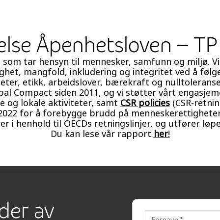
else Åpenhetsloven – TP
som tar hensyn til mennesker, samfunn og miljø. Vi 
ighet, mangfold, inkludering og integritet ved å følg
ter, etikk, arbeidslover, bærekraft og nulltolerans
obal Compact siden 2011, og vi støtter vårt engasjem
e og lokale aktiviteter, samt
CSR policies
(CSR-retning
li 2022 for å forebygge brudd på menneskerettighete
 i henhold til OECDs retningslinjer, og utfører løpe
Du kan lese vår rapport
her
!
rder av