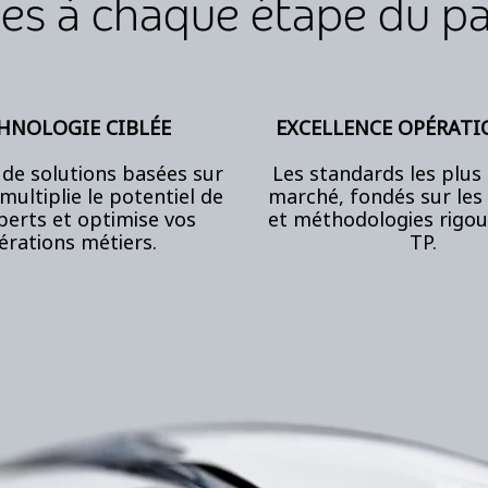
es à chaque étape du par
HNOLOGIE CIBLÉE
EXCELLENCE OPÉRATI
 de solutions basées sur
Les standards les plus
émultiplie le potentiel de
marché, fondés sur les
perts et optimise vos
et méthodologies rigo
érations
métiers.
TP.