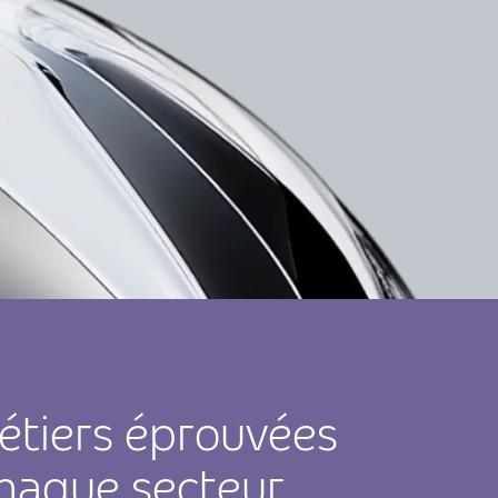
métiers éprouvées
haque secteur.