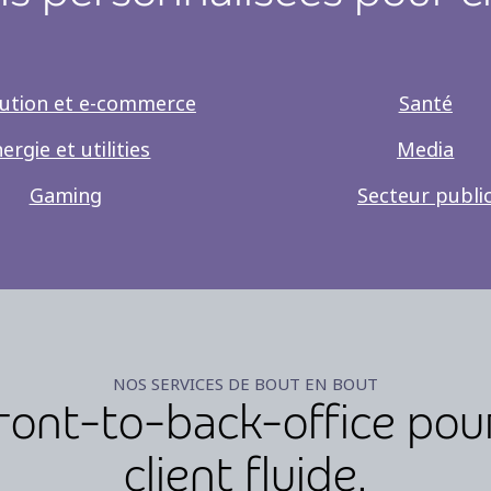
bution et e-commerce
Santé
ergie et utilities
Media
Gaming
Secteur publi
NOS SERVICES DE BOUT EN BOUT
front-to-back-office pou
client fluide.