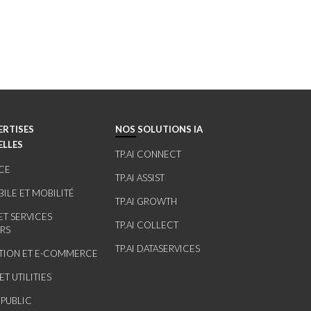
ERTISES
NOS SOLUTIONS IA
ELLES
TP.AI CONNECT
CE
TP.AI ASSIST
ILE ET MOBILITÉ
TP.AI GROWTH
ET SERVICES
TP.AI COLLECT
ERS
TP.AI DATASERVICES
UTION ET E-COMMERCE
ET UTILITIES
 PUBLIC