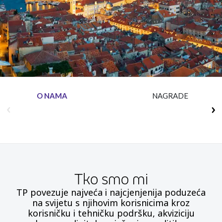
Insurance
Media
Retail and e-commerce
Technology
Travel, hospitality, and cargo
O NAMA
NAGRADE
Tko smo mi
TP povezuje najveća i najcjenjenija poduzeća
na svijetu s njihovim korisnicima kroz
korisničku i tehničku podršku, akviziciju