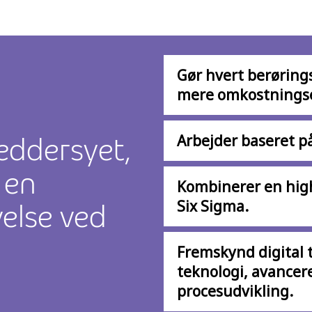
Gør hvert berøring
mere omkostningse
æddersyet,
Arbejder baseret på
 en
Kombinerer en hig
else ved
Six Sigma.
Fremskynd digital 
teknologi, avancer
procesudvikling.