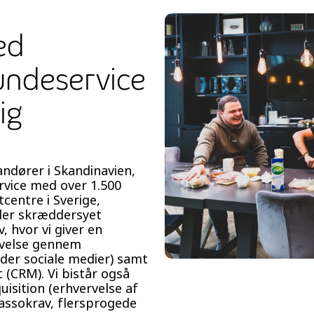
ed
undeservice
ig
andører i Skandinavien,
rvice med over 1.500
centre i Sverige,
yder skræddersyet
, hvor vi giver en
evelse gennem
er sociale medier) samt
(CRM). Vi bistår også
isition (erhvervelse af
kassokrav, flersprogede