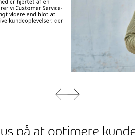
hed er hjertet af en
rer vi Customer Service-
angt videre end blot at
ive kundeoplevelser, der
kus på at optimere kund