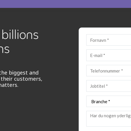
billions
ns
the biggest and
 their customers,
matters.