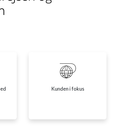
m
med
Kunden i fokus