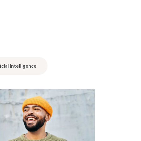
icial Intelligence
Back Office
Consulting, Analyt