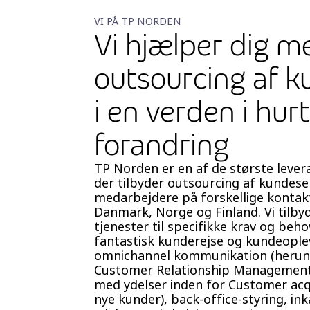
VI PÅ TP NORDEN
Vi hjælper dig m
outsourcing af k
i en verden i hurt
forandring
TP Norden er en af de største lever
der tilbyder outsourcing af kundese
medarbejdere på forskellige kontakt
Danmark, Norge og Finland. Vi tilb
tjenester til specifikke krav og behov
fantastisk kunderejse og kundeopl
omnichannel kommunikation (herund
Customer Relationship Management 
med ydelser inden for Customer acqu
nye kunder), back-office-styring, in