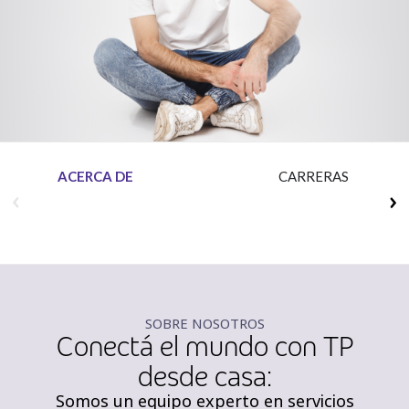
Insurance
Media
Retail and e-commerce
Technology
Travel, hospitality, and cargo
ACERCA DE
CARRERAS
SOBRE NOSOTROS
Conectá el mundo con TP
desde casa:
Somos un equipo experto en servicios