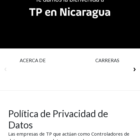
Insurance
Media
Retail and e-commerce
Technology
Travel, hospitality, and cargo
ACERCA DE
CARRERAS
Política de Privacidad de
Datos
Las empresas de TP que actúan como Controladores de