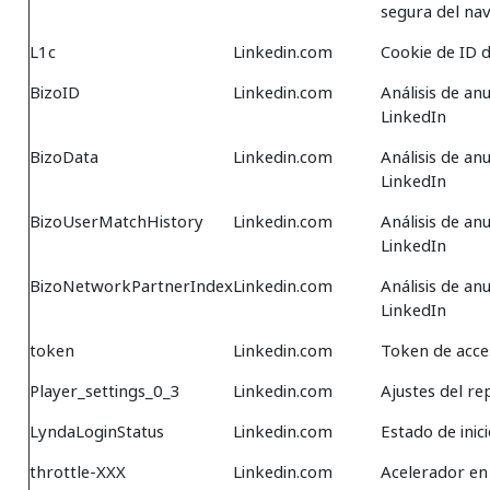
segura del na
L1c
Linkedin.com
Cookie de ID 
BizoID
Linkedin.com
Análisis de an
LinkedIn
BizoData
Linkedin.com
Análisis de an
LinkedIn
BizoUserMatchHistory
Linkedin.com
Análisis de an
LinkedIn
BizoNetworkPartnerIndex
Linkedin.com
Análisis de an
LinkedIn
token
Linkedin.com
Token de acce
Player_settings_0_3
Linkedin.com
Ajustes del r
LyndaLoginStatus
Linkedin.com
Estado de inic
throttle-XXX
Linkedin.com
Acelerador en