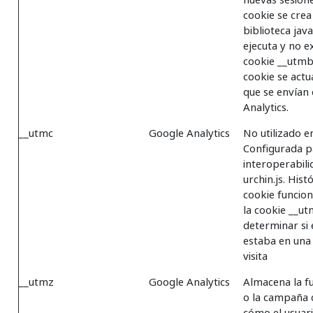
cookie se crea
biblioteca java
ejecuta y no e
cookie __utmb 
cookie se actu
que se envían
Analytics.
__utmc
Google Analytics
No utilizado en
Configurada p
interoperabil
urchin.js. His
cookie funcio
la cookie __u
determinar si 
estaba en una 
visita
__utmz
Google Analytics
Almacena la fu
o la campaña 
cómo el usuari