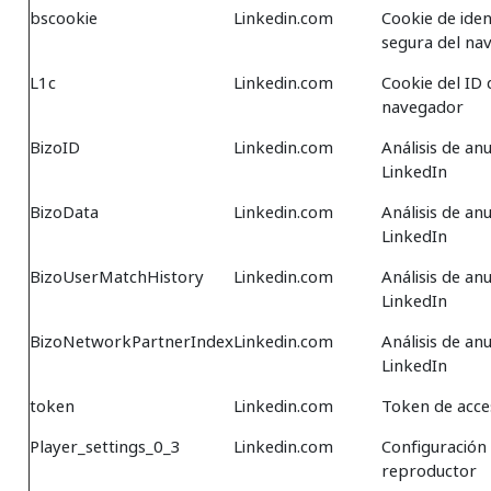
bscookie
Linkedin.com
Cookie de iden
segura del na
L1c
Linkedin.com
Cookie del ID 
navegador
BizoID
Linkedin.com
Análisis de an
LinkedIn
BizoData
Linkedin.com
Análisis de an
LinkedIn
BizoUserMatchHistory
Linkedin.com
Análisis de an
LinkedIn
BizoNetworkPartnerIndex
Linkedin.com
Análisis de an
LinkedIn
token
Linkedin.com
Token de acce
Player_settings_0_3
Linkedin.com
Configuración 
reproductor