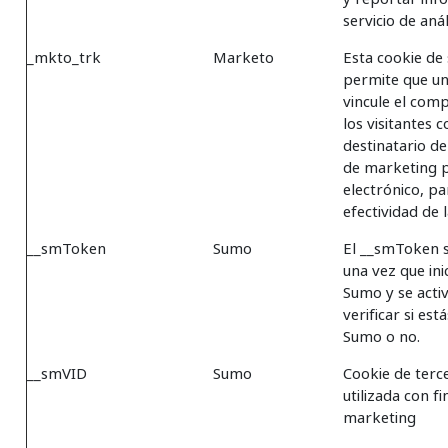
servicio de anál
_mkto_trk
Marketo
Esta cookie de
permite que un
vincule el com
los visitantes c
destinatario d
de marketing 
electrónico, pa
efectividad de
__smToken
Sumo
El __smToken s
una vez que ini
Sumo y se acti
verificar si es
Sumo o no.
__smVID
Sumo
Cookie de terc
utilizada con fi
marketing