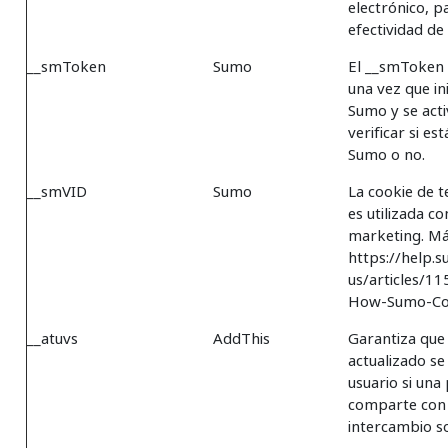
electrónico, p
efectividad de
__smToken
Sumo
El __smToken 
una vez que in
Sumo y se act
verificar si es
Sumo o no.
__smVID
Sumo
La cookie de 
es utilizada co
marketing. Más
https://help.
us/articles/1
How-Sumo-Co
__atuvs
AddThis
Garantiza que
actualizado se
usuario si una
comparte con e
intercambio so