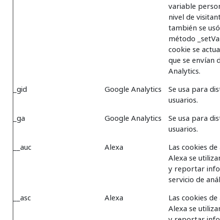
variable person
nivel de visitan
también se usó
método _setVar
cookie se actua
que se envían 
Analytics.
_gid
Google Analytics
Se usa para dis
usuarios.
_ga
Google Analytics
Se usa para dis
usuarios.
__auc
Alexa
Las cookies de 
Alexa se utiliz
y reportar inf
servicio de anál
__asc
Alexa
Las cookies de 
Alexa se utiliz
y reportar inf