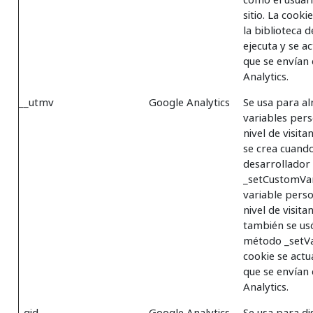
sitio. La cook
la biblioteca d
ejecuta y se a
que se envían
Analytics.
__utmv
Google Analytics
Se usa para a
variables pers
nivel de visita
se crea cuand
desarrollador
_setCustomVa
variable pers
nivel de visita
también se us
método _setVa
cookie se actu
que se envían
Analytics.
_gid
Google Analytics
Se usa para dis