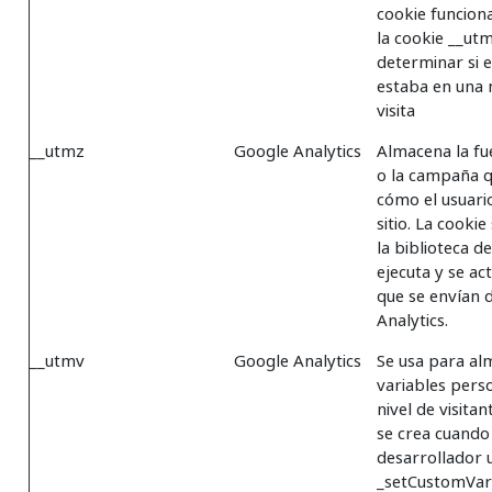
cookie funcion
la cookie __ut
determinar si e
estaba en una 
visita
__utmz
Google Analytics
Almacena la fu
o la campaña q
cómo el usuario
sitio. La cooki
la biblioteca d
ejecuta y se ac
que se envían 
Analytics.
__utmv
Google Analytics
Se usa para al
variables pers
nivel de visitan
se crea cuando
desarrollador 
_setCustomVar