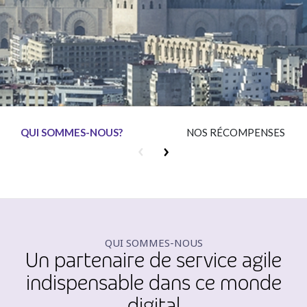
Insurance
Media
Retail and e-commerce
Technology
Travel, hospitality, and cargo
QUI SOMMES-NOUS?
NOS RÉCOMPENSES
QUI SOMMES-NOUS
Un partenaire de service agile
indispensable dans ce monde
digital