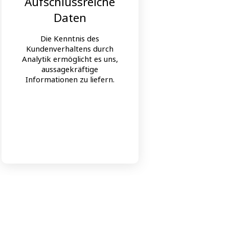
Aufschlussreiche
Si
Daten
D
Die Kenntnis des
Um di
Kundenverhaltens durch
Kunden
Analytik ermöglicht es uns,
wir 
aussagekräftige
Te
Informationen zu liefern.
über