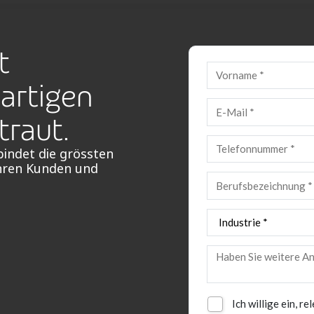
t
gartigen
traut.
indet die grössten
hren Kunden und
Ich willige ein, r