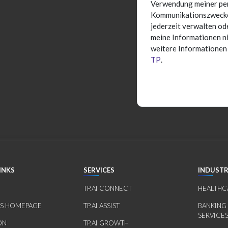
Verwendung meiner pe
Kommunikationszwecken
jederzeit verwalten o
meine Informationen ni
weitere Informationen
TP
.
INKS
SERVICES
INDUSTR
TP.AI CONNECT
HEALTHC
RS HOMEPAGE
TP.AI ASSIST
BANKING
SERVICE
ON
TP.AI GROWTH