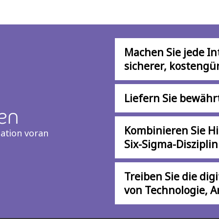
Machen Sie jede Int
sicherer, kostengü
Liefern Sie bewährt
en
Kombinieren Sie H
mation voran
Six-Sigma-Disziplin
Treiben Sie die di
von Technologie, A