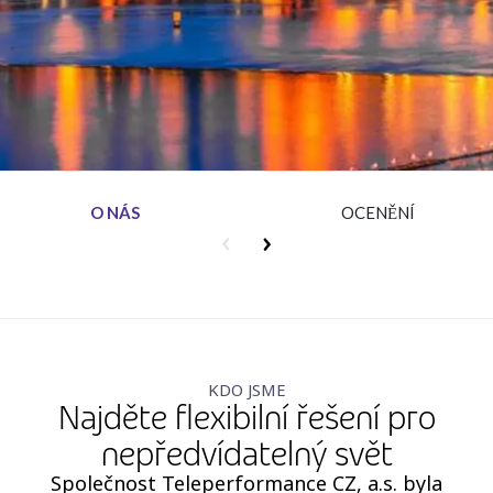
Insurance
Media
Retail and e-commerce
Technology
Travel, hospitality, and cargo
O NÁS
OCENĚNÍ
KDO JSME
Najděte flexibilní řešení pro
nepředvídatelný svět
Společnost Teleperformance CZ, a.s. byla