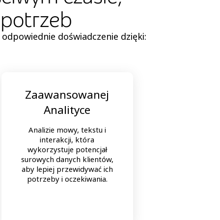
 potrzeb
 odpowiednie doświadczenie dzięki:
Zaawansowanej
Zró
Analityce
Analizie mowy, tekstu i
Równow
interakcji, która
lu
wykorzystuje potencjał
ofer
surowych danych klientów,
prob
aby lepiej przewidywać ich
pode
potrzeby i oczekiwania.
bard
wr