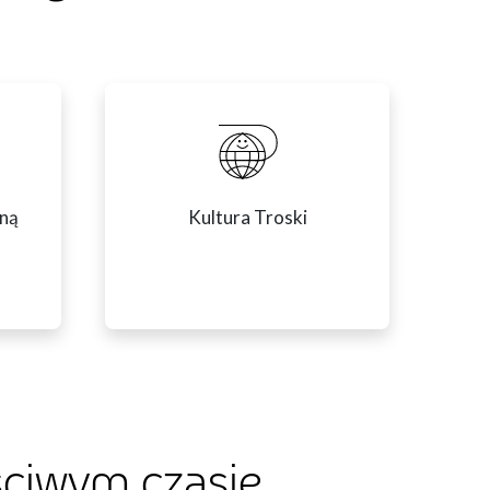
lną
Kultura Troski
ciwym czasie,