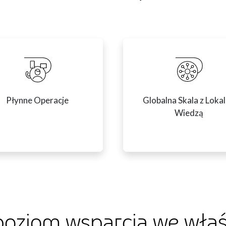
Płynne Operacje
Globalna Skala z Loka
Wiedzą
oziom wsparcia we właś