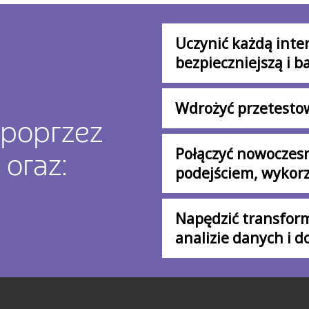
Uczynić każdą inter
bezpieczniejszą i b
Wdrożyć przetestow
 poprzez
Połączyć nowoczes
 oraz:
podejściem, wykorz
Napędzić transform
analizie danych i d