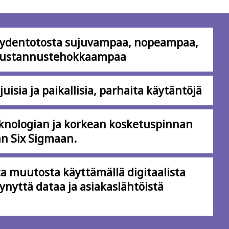
teydentotosta sujuvampaa, nopeampaa,
 kustannustehokkaampaa
isia ja paikallisia, parhaita käytäntöjä
knologian ja korkean kosketuspinnan
n Six Sigmaan.
ta muutosta käyttämällä digitaalista
ynyttä dataa ja asiakaslähtöistä