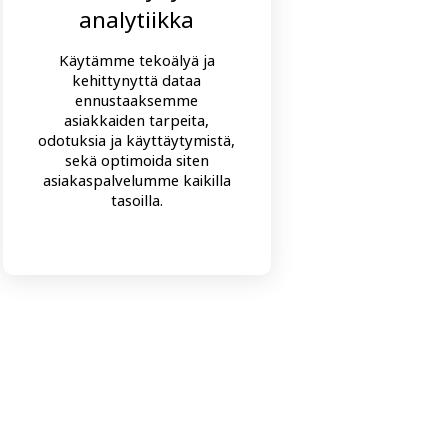
analytiikka
ta
lä
Käytämme tekoälyä ja
kehittynyttä dataa
Tasapa
ennustaaksemme
in
asiakkaiden tarpeita,
tarjota
odotuksia ja käyttäytymistä,
on
sekä optimoida siten
moni
asiakaspalvelumme kaikilla
arkalu
tasoilla.