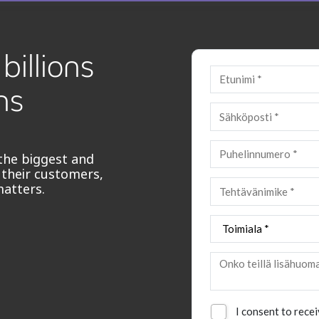
billions
ns
the biggest and
 their customers,
matters.
I consent to rece