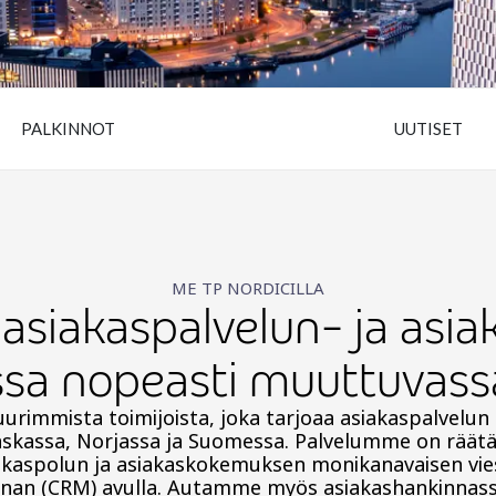
PALKINNOT
UUTISET
ME TP NORDICILLA
iakaspalvelun- ja asia
ssa nopeasti muuttuvas
rimmista toimijoista, joka tarjoaa asiakaspalvelun u
skassa, Norjassa ja Suomessa. Palvelumme on räätälöi
akaspolun ja asiakaskokemuksen monikanavaisen vies
innan (CRM) avulla. Autamme myös asiakashankinnassa