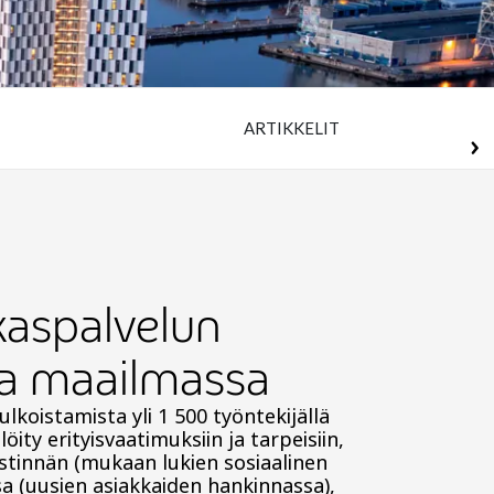
ARTIKKELIT
kaspalvelun
sa maailmassa
lkoistamista yli 1 500 työntekijällä
ty erityisvaatimuksiin ja tarpeisiin,
tinnän (mukaan lukien sosiaalinen
 (uusien asiakkaiden hankinnassa),