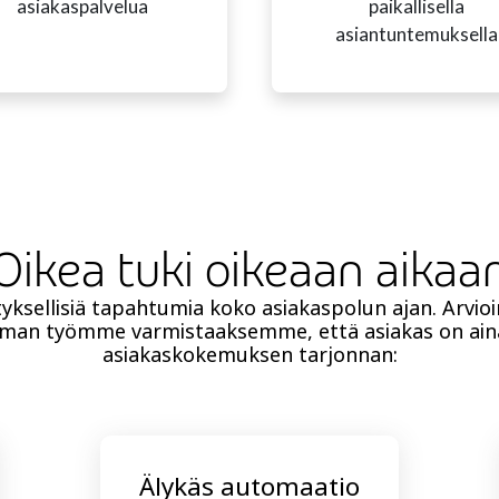
asiakaspalvelua
paikallisella
asiantuntemuksella
Oikea tuki oikeaan aikaa
ksellisiä tapahtumia koko asiakaspolun ajan. Arvi
man työmme varmistaaksemme, että asiakas on aina
asiakaskokemuksen tarjonnan:
Älykäs automaatio