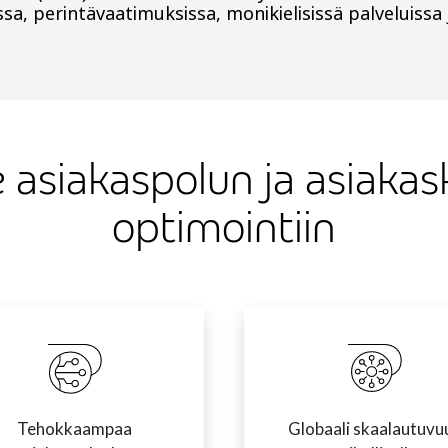
ssa, perintävaatimuksissa, monikielisissä palveluissa 
 asiakaspolun ja asiaka
optimointiin
Tehokkaampaa
Globaali skaalautuvu