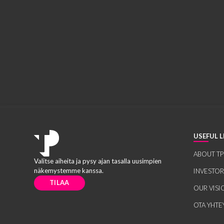
USEFUL L
ABOUT TP
Valitse aiheita ja pysy ajan tasalla uusimpien
näkemystemme kanssa.
INVESTO
TILAA
OUR VISI
OTA YHTE