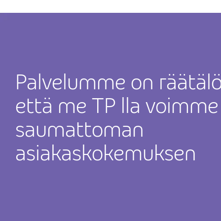
Palvelumme on räätälöi
että me TP lla voimme 
saumattoman
asiakaskokemuksen