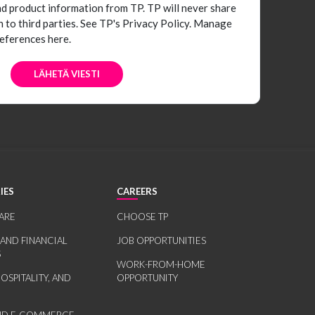
nd product information from TP. TP will never share
 to third parties.
See TP's Privacy Policy.
Manage
eferences here.
IES
CAREERS
ARE
CHOOSE TP
 AND FINANCIAL
JOB OPPORTUNITIES
S
WORK-FROM-HOME
HOSPITALITY, AND
OPPORTUNITY
AND E-COMMERCE