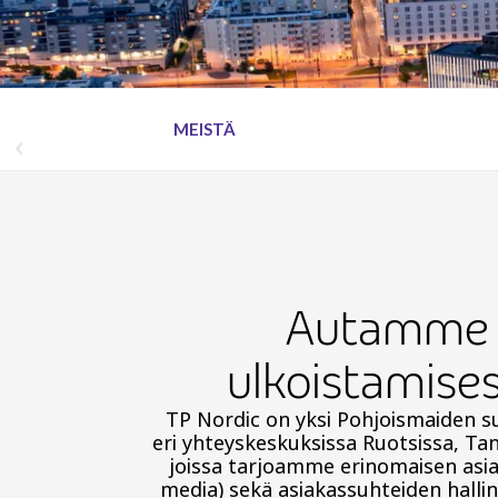
MEISTÄ
Autamme as
ulkoistamise
TP Nordic on yksi Pohjoismaiden suu
eri yhteyskeskuksissa Ruotsissa, Tan
joissa tarjoamme erinomaisen asi
media) sekä asiakassuhteiden hall