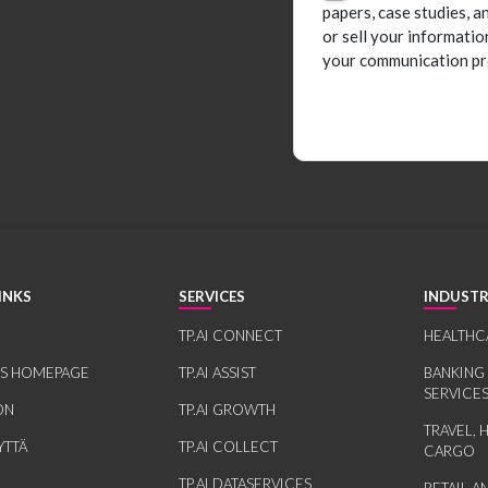
papers, case studies, a
or sell your information
your communication pr
INKS
SERVICES
INDUSTR
TP.AI CONNECT
HEALTHC
RS HOMEPAGE
TP.AI ASSIST
BANKING
SERVICE
ON
TP.AI GROWTH
TRAVEL, 
YTTÄ
TP.AI COLLECT
CARGO
TP.AI DATASERVICES
RETAIL 