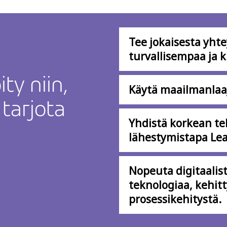
Tee jokaisesta yh
turvallisempaa ja
ty niin,
Käytä maailmanlaaju
tarjota
Yhdistä korkean te
lähestymistapa Lea
Nopeuta digitaalis
teknologiaa, kehitt
prosessikehitystä.