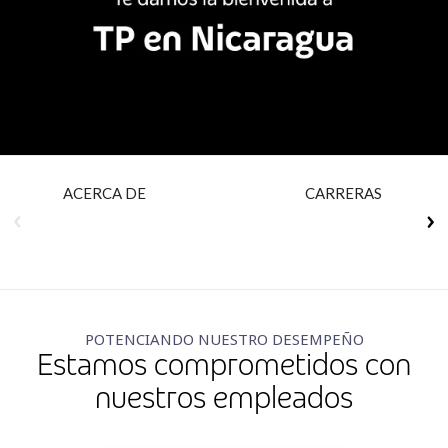
Insurance
Media
Retail and e-commerce
Technology
Travel, hospitality, and cargo
ACERCA DE
CARRERAS
POTENCIANDO NUESTRO DESEMPEÑO
Estamos comprometidos con
nuestros empleados