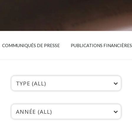
Insurance
Smartshoring
Media
Work-from-home solution
Retail and e-commerce
Technology
COMMUNIQUÉS DE PRESSE
PUBLICATIONS FINANCIÈRES
Travel, hospitality, and cargo
TYPE (ALL)
ANNÉE (ALL)