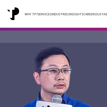
WHY TP?
SERVICES
INDUSTRIES
INSIGHTS
CAREERS
SUSTAI