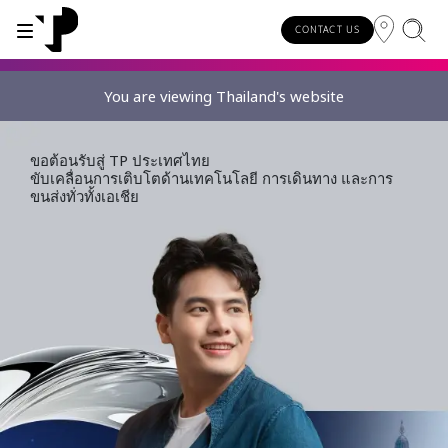
CONTACT US
You are viewing Thailand's website
WHY TP?
SERVICES
INDUSTRIES
INSIGHTS
CAREERS
SUSTAINABILITY
INVESTORS
ขอต้อนรับสู่ TP ประเทศไทย
About TP
Automotive
TP.ai Talks Videocast
Our values and philosophy
Our vision
Investors homepage
ขับเคลื่อนการเติบโตด้านเทคโนโลยี การเดินทาง และการ
AI solutions
ขนส่งทั่วทั้งเอเชีย
Innovative partners
Banking and financial services
TP.ai Think Tank
Choose TP
Our responsibilities
Stock information
End-to-end CX services
Awards and recognition
Communications
Client stories
Work from home
Our communities
Investor information
Consulting services
Leadership
Energy and utilities
White papers
Job opportunities
Our people
Publications and events
Security and process excellence
Gaming
Blog
For Fun Festival
Our planet
Specialized services
Newsroom
Government
Reports
Group policies
Individual shareholders
Our delivery models
Healthcare
Infographic