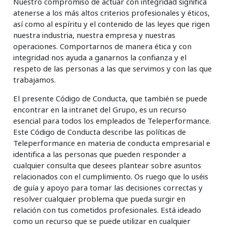
Nuestro compromiso de actuar con integridad significa
Insurance
atenerse a los más altos criterios profesionales y éticos,
así como al espíritu y el contenido de las leyes que rigen
Media
nuestra industria, nuestra empresa y nuestras
operaciones. Comportarnos de manera ética y con
Retail and e-commerce
integridad nos ayuda a ganarnos la confianza y el
respeto de las personas a las que servimos y con las que
Technology
trabajamos.
Travel, hospitality, and cargo
El presente Código de Conducta, que también se puede
encontrar en la intranet del Grupo, es un recurso
esencial para todos los empleados de Teleperformance.
Este Código de Conducta describe las políticas de
Teleperformance en materia de conducta empresarial e
identifica a las personas que pueden responder a
cualquier consulta que desees plantear sobre asuntos
relacionados con el cumplimiento. Os ruego que lo uséis
de guía y apoyo para tomar las decisiones correctas y
resolver cualquier problema que pueda surgir en
relación con tus cometidos profesionales. Está ideado
como un recurso que se puede utilizar en cualquier