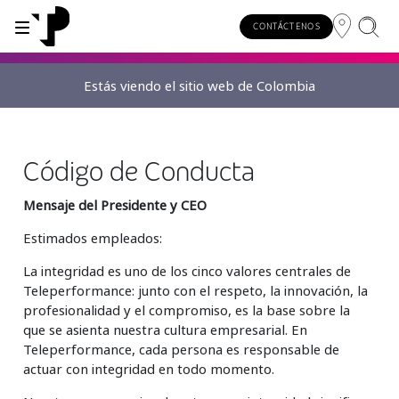
CONTÁCTENOS
Estás viendo el sitio web de Colombia
WHY TP?
SERVICES
INDUSTRIES
INSIGHTS
CAREERS
SUSTAINABILITY
INVESTORS
About TP
Automotive
TP.ai Talks Videocast
Our values and philosophy
Our vision
Investors homepage
AI solutions
Código de Conducta
Innovative partners
Banking and financial services
TP.ai Think Tank
Choose TP
Our responsibilities
Stock information
Mensaje del Presidente y CEO
End-to-end CX services
Awards and recognition
Communications
Client stories
Work from home
Our communities
Estimados empleados:
Investor information
Consulting services
Leadership
Energy and utilities
White papers
Job opportunities
Our people
La integridad es uno de los cinco valores centrales de
Teleperformance: junto con el respeto, la innovación, la
Publications and events
Security and process excellence
Gaming
Blog
For Fun Festival
Our planet
profesionalidad y el compromiso, es la base sobre la
Specialized services
que se asienta nuestra cultura empresarial. En
Newsroom
Government
Reports
Group policies
Teleperformance, cada persona es responsable de
Individual shareholders
Our delivery models
actuar con integridad en todo momento.
Healthcare
Infographic