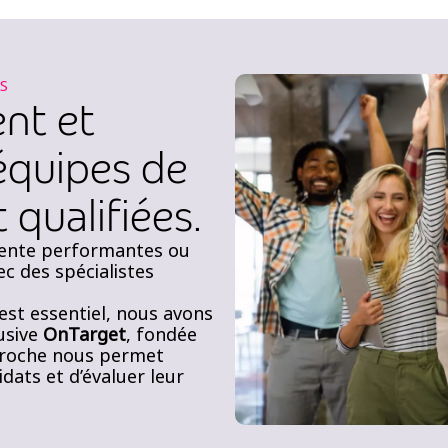
S
nt et
équipes de
qualifiées.
vente performantes ou
c des spécialistes
est essentiel, nous avons
usive
OnTarget
, fondée
proche nous permet
idats et d’évaluer leur