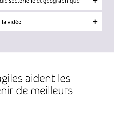
+
die sectorielle et géographique
+
 la vidéo
iles aident les
ir de meilleurs