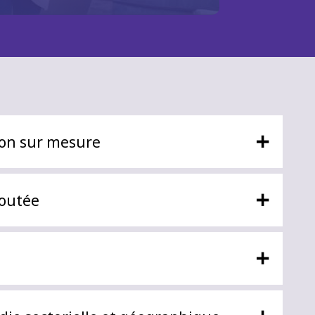
+
ion sur mesure
+
joutée
+