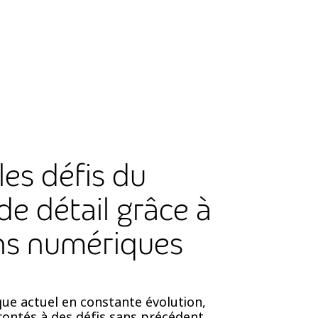
es défis du
e détail grâce à
ons numériques
ue actuel en constante évolution,
frontés à des défis sans précédent