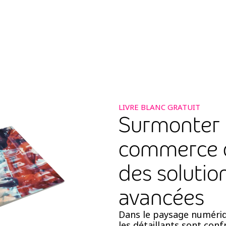
LIVRE BLANC GRATUIT
Surmonter l
commerce d
des soluti
avancées
Dans le paysage numériq
les détaillants sont con