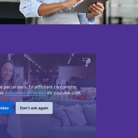
 par un tiers. En affichant ce contenu
les
conditions générales
de youtube.com.
video
Don't ask again