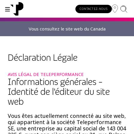
CONTACTEZ-NOUS
Vous consultez le site web du Canada
POURQUOI TP ?
SERVICES
À propos de TP
Digital CX and AI
Déclaration Légale
Partenaires innovants
AVIS LÉGAL DE TELEPERFORMANCE
Récompenses et distinctions
Informations générales -
Identité de l'éditeur du site
Sécurité et excellence des processus
web
Vous êtes actuellement connecté au site web,
qui appartient à la société Teleperformance
SE, une entreprise au capital social de 143 004