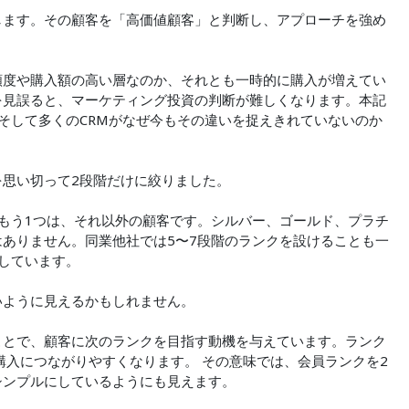
します。その顧客を「高価値顧客」と判断し、アプローチを強め
頻度や購入額の高い層なのか、それとも一時的に購入が増えてい
を見誤ると、マーケティング投資の判断が難しくなります。本記
そして多くのCRMがなぜ今もその違いを捉えきれていないのか
を思い切って2段階だけに絞りました。
もう1つは、それ以外の顧客です。シルバー、ゴールド、プラチ
ありません。同業他社では5〜7段階のランクを設けることも一
持しています。
いように見えるかもしれません。
ことで、顧客に次のランクを目指す動機を与えています。ランク
購入につながりやすくなります。 その意味では、会員ランクを2
シンプルにしているようにも見えます。