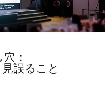
し穴：
と見誤ること