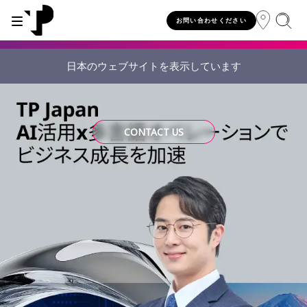
お問い合わせください
日本のウェブサイトを表示しています
WHY TP?
SERVICES
INDUSTRIES
INSIGHTS
CAREERS
SUSTAINABILITY
INVESTORS
About TP
Automotive
TP.ai Talks Videocast
Our values and philosophy
Our vision
Investors homepage
AI solutions
CONTACT US
Innovative partners
Banking and financial services
TP.ai Think Tank
Choose TP
Our responsibilities
Stock information
End-to-end CX services
Awards and recognition
Communications
Client stories
Work from home
Our communities
Investor information
Consulting services
Leadership
Energy and utilities
White papers
Job opportunities
Our people
Publications and events
Security and process excellence
Gaming
Blog
For Fun Festival
Our planet
Specialized services
Newsroom
Government
Reports
Group policies
Individual shareholders
Our delivery models
Healthcare
Infographic