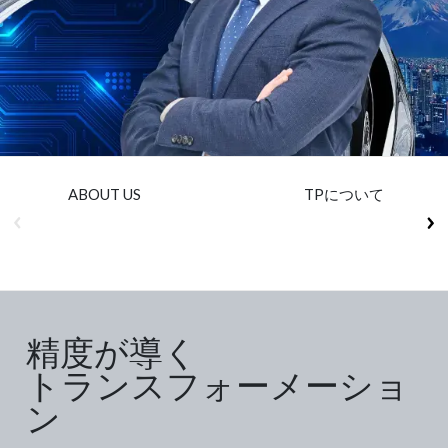
Insurance
Media
Retail and e-commerce
Technology
Travel, hospitality, and cargo
ABOUT US
TPについて
精度が導く
トランスフォーメーショ
ン