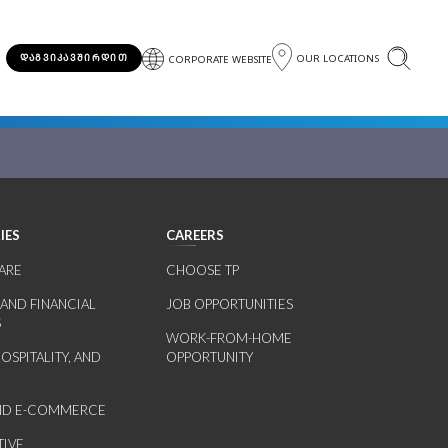
OUR LOCATIONS
ᲓᲐᲒᲕᲘᲙᲐᲕᲨᲘᲠᲓᲘᲗ
CORPORATE WEBSITE
IES
CAREERS
ARE
CHOOSE TP
 AND FINANCIAL
JOB OPPORTUNITIES
S
WORK-FROM-HOME
HOSPITALITY, AND
OPPORTUNITY
AND E-COMMERCE
IVE