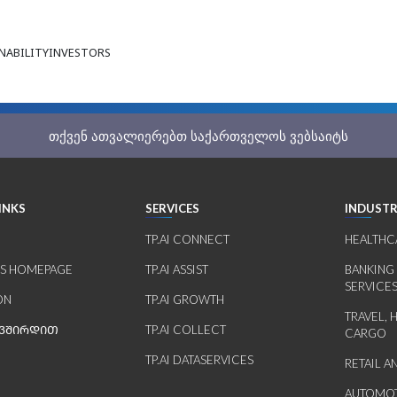
NABILITY
INVESTORS
თქვენ ათვალიერებთ საქართველოს ვებსაიტს
INKS
SERVICES
INDUSTR
TP.AI CONNECT
HEALTHC
RS HOMEPAGE
TP.AI ASSIST
BANKING
SERVICE
ON
TP.AI GROWTH
TRAVEL, 
ᲐᲕᲨᲘᲠᲓᲘᲗ
TP.AI COLLECT
CARGO
TP.AI DATASERVICES
RETAIL 
AUTOMOT