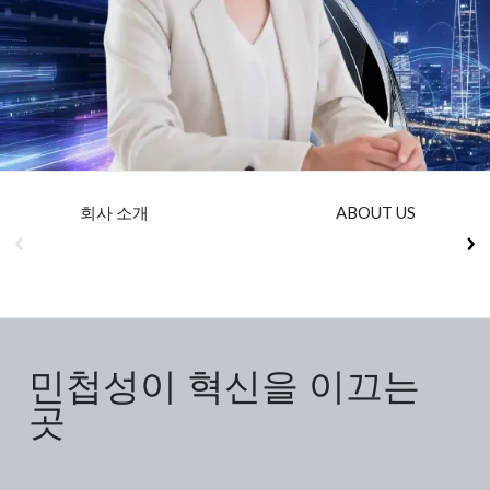
Insurance
Media
Retail and e-commerce
Technology
Travel, hospitality, and cargo
회사 소개
ABOUT US
민첩성이 혁신을 이끄는
곳