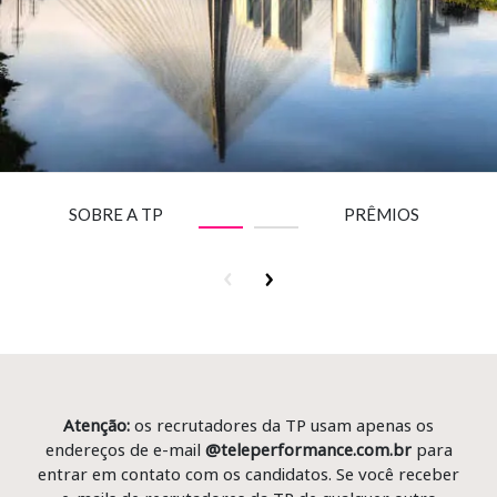
Insurance
Media
Retail and e-commerce
Technology
Travel, hospitality, and cargo
SOBRE A TP
PRÊMIOS
Atenção:
os recrutadores da TP usam apenas os
endereços de e-mail
@teleperformance.com.br
para
entrar em contato com os candidatos. Se você receber