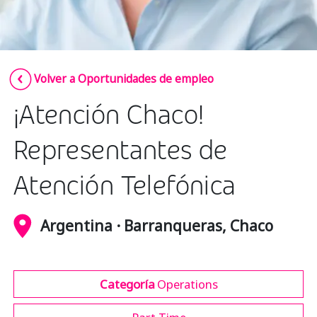
Insurance
Media
Retail and e-commerce
Volver a Oportunidades de empleo
Technology
¡Atención Chaco!
Travel, hospitality, and cargo
Representantes de
Atención Telefónica
Argentina · Barranqueras, Chaco
Categoría
Operations