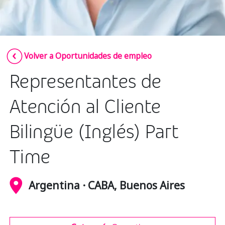
Insurance
Media
Retail and e-commerce
Volver a Oportunidades de empleo
Technology
Representantes de
Travel, hospitality, and cargo
Atención al Cliente
Bilingüe (Inglés) Part
Time
Argentina · CABA, Buenos Aires