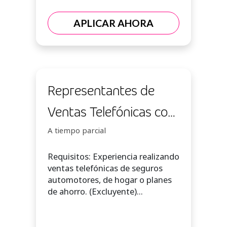
APLICAR AHORA
Representantes de
Ventas Telefónicas con
experiencia - Lunes a
A tiempo parcial
viernes Part Time
Requisitos: Experiencia realizando
ventas telefónicas de seguros
automotores, de hogar o planes
de ahorro. (Excluyente)...