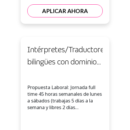
APLICAR AHORA
Intérpretes/Traductores
bilingües con dominio
en Inglés Avanzado -
TELETRABAJO
Propuesta Laboral: Jornada full
time 45 horas semanales de lunes
a sábados (trabajas 5 días a la
semana y libres 2 días...