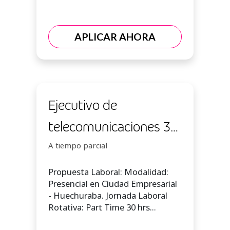
APLICAR AHORA
Ejecutivo de
telecomunicaciones 30
hrs semanales -
A tiempo parcial
Presencial En
Propuesta Laboral: Modalidad:
Presencial en Ciudad Empresarial
Huechuraba $368.000
- Huechuraba. Jornada Laboral
Rotativa: Part Time 30 hrs...