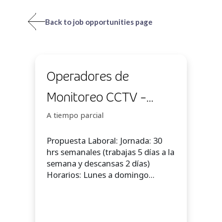
Back to job opportunities page
Operadores de
Monitoreo CCTV -
30hs - $425.000
A tiempo parcial
líquidos
Propuesta Laboral: Jornada: 30
hrs semanales (trabajas 5 días a la
semana y descansas 2 días)
Horarios: Lunes a domingo...