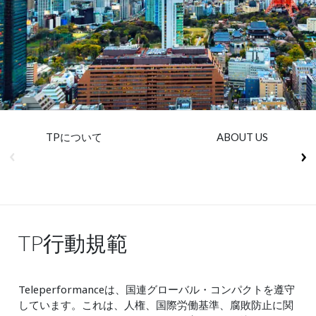
Insurance
Media
Retail and e-commerce
Technology
Travel, hospitality, and cargo
TPについて
ABOUT US
TP行動規範
Teleperformanceは、国連グローバル・コンパクトを遵守
しています。これは、人権、国際労働基準、腐敗防止に関