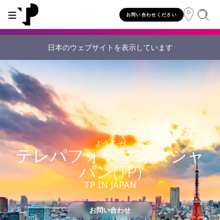
お問い合わせください
日本のウェブサイトを表示しています
WHY TP?
SERVICES
INDUSTRIES
INSIGHTS
CAREERS
SUSTAINABILITY
INVESTORS
About TP
Automotive
TP.ai Talks Videocast
Our values and philosophy
Our vision
Investors homepage
AI solutions
Innovative partners
Banking and financial services
TP.ai Think Tank
Choose TP
Our responsibilities
Stock information
End-to-end CX services
Awards and recognition
Communications
Client stories
Work from home
Our communities
Investor information
ようこそ!
Consulting services
Leadership
Energy and utilities
White papers
Job opportunities
Our people
テレパフォーマンスジャ
パン(TP)
Publications and events
Security and process excellence
Gaming
Blog
For Fun Festival
Our planet
Specialized services
TP IN JAPAN
Newsroom
Government
Reports
Group policies
Individual shareholders
Our delivery models
Healthcare
Infographic
お問い合わせ