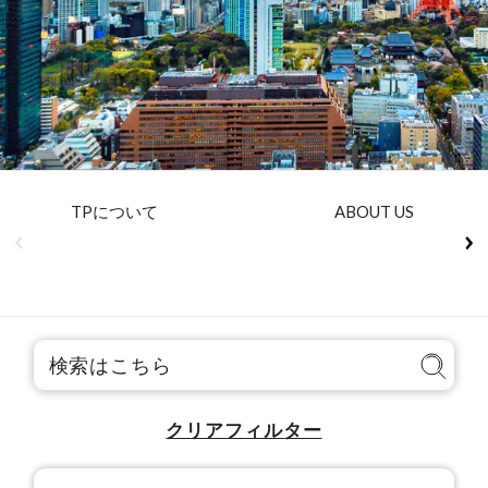
Insurance
Media
Retail and e-commerce
Technology
Travel, hospitality, and cargo
TPについて
ABOUT US
クリアフィルター