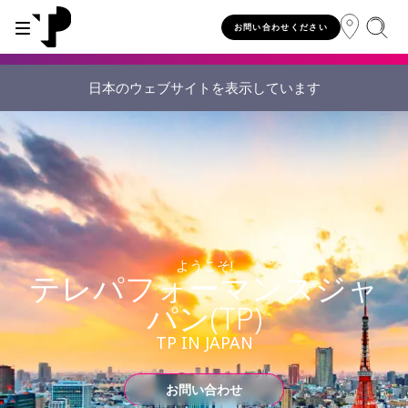
お問い合わせください
日本のウェブサイトを表示しています
WHY TP?
SERVICES
INDUSTRIES
INSIGHTS
CAREERS
SUSTAINABILITY
INVESTORS
About TP
Automotive
TP.ai Talks Videocast
Our values and philosophy
Our vision
Investors homepage
AI solutions
Innovative partners
Banking and financial services
TP.ai Think Tank
Choose TP
Our responsibilities
Stock information
End-to-end CX services
Awards and recognition
Communications
Client stories
Work from home
Our communities
Investor information
ようこそ!
Consulting services
Leadership
Energy and utilities
White papers
Job opportunities
Our people
テレパフォーマンスジャ
パン(TP)
Publications and events
Security and process excellence
Gaming
Blog
For Fun Festival
Our planet
Specialized services
TP IN JAPAN
Newsroom
Government
Reports
Group policies
Individual shareholders
Our delivery models
Healthcare
Infographic
お問い合わせ