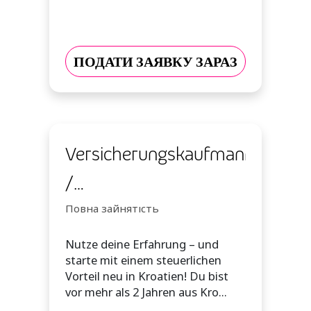
ПОДАТИ ЗАЯВКУ ЗАРАЗ
Versicherungskaufmann
/
Versicherungskauffrau
Повна зайнятість
(m/w/d) – Dein Job in
Nutze deine Erfahrung – und
starte mit einem steuerlichen
Kroatien - 100%
Vorteil neu in Kroatien! Du bist
vor mehr als 2 Jahren aus Kro...
remote