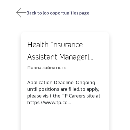
Back to job opportunities page
Health Insurance
Assistant Manager|
WAH | Temp
Повна зайнятість
Application Deadline: Ongoing
until positions are filled.to apply,
please visit the TP Careers site at
https://www.tp.co...