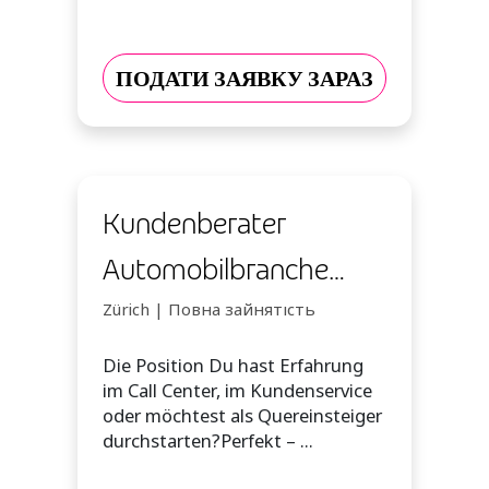
ПОДАТИ ЗАЯВКУ ЗАРАЗ
Kundenberater
Automobilbranche
Italienisch (m/w/d)
Zürich | Повна зайнятість
Die Position Du hast Erfahrung
im Call Center, im Kundenservice
oder möchtest als Quereinsteiger
durchstarten?Perfekt – ...