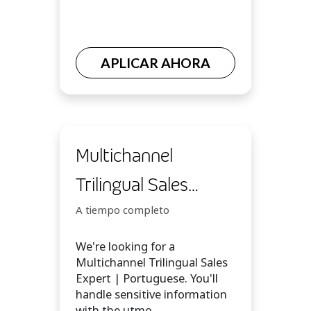
APLICAR AHORA
Multichannel
Trilingual Sales
Expert | Portuguese
A tiempo completo
We're looking for a
Multichannel Trilingual Sales
Expert | Portuguese. You'll
handle sensitive information
with the utmo...