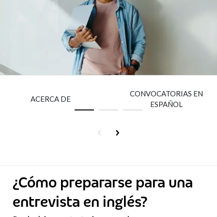
Insurance
Media
Retail and e-commerce
Technology
Travel, hospitality, and cargo
CONVOCATORIAS EN
ACERCA DE
ESPAÑOL
¿Cómo prepararse para una
entrevista en inglés?