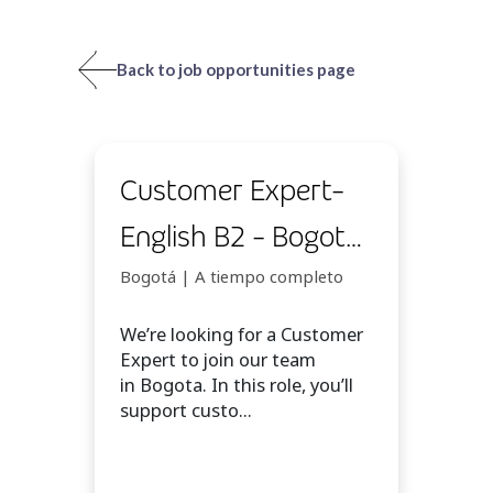
Back to job opportunities page
Customer Expert-
English B2 - Bogotá
- Weekends OFF -
Bogotá | A tiempo completo
42 hours - BN
We’re looking for a Customer
Expert to join our team
in Bogota. In this role, you’ll
support custo...