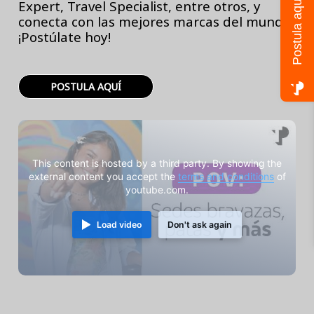
Postula aquí
Expert, Travel Specialist, entre otros, y
conecta con las mejores marcas del mundo.
¡Postúlate hoy!
POSTULA AQUÍ
This content is hosted by a third party. By showing the
external content you accept the
terms and conditions
of
youtube.com.
Load video
Don't ask again