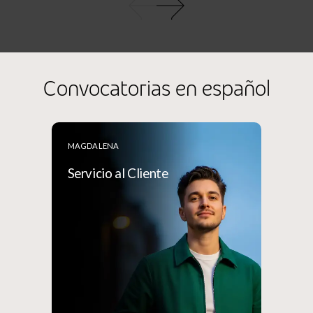
Convocatorias en español
MAGDALENA
Servicio al Cliente
Bo
15
Va
Bo