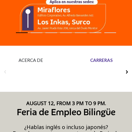
Insurance
Media
Retail and e-commerce
Technology
Travel, hospitality, and cargo
ACERCA DE
CARRERAS
AUGUST 12, FROM 3 PM TO 9 PM.
Feria de Empleo Bilingüe
¿Hablas inglés o incluso japonés?