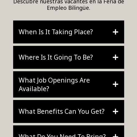
Descubre nuestras vacantes en la Feria de
Empleo Bilingüe.
+
When Is It Taking Place?
+
Where Is It Going To Be?
What Job Openings Are
+
Available?
+
What Benefits Can You Get?
+
What Do You Need To Bring?