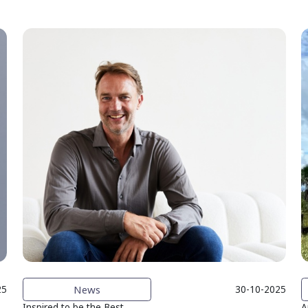
News
25
30-10-2025
Inspired to be the Best
A