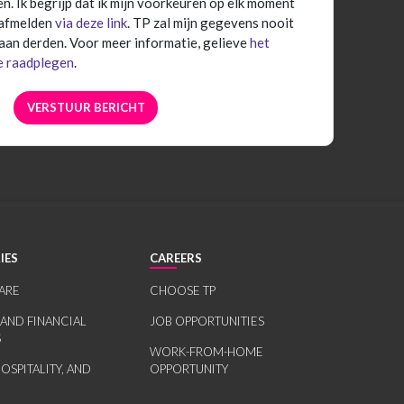
. Ik begrijp dat ik mijn voorkeuren op elk moment
 afmelden
via deze link
. TP zal mijn gegevens nooit
aan derden. Voor meer informatie, gelieve
het
e raadplegen
.
IES
CAREERS
ARE
CHOOSE TP
 AND FINANCIAL
JOB OPPORTUNITIES
S
WORK-FROM-HOME
HOSPITALITY, AND
OPPORTUNITY