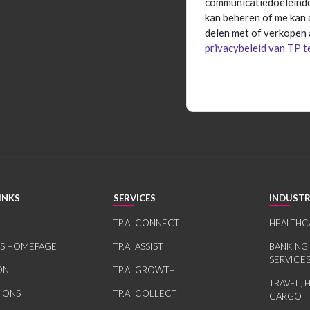
communicatiedoeleinden
kan beheren of me kan
delen met of verkopen 
privacybeleid van TP t
INKS
SERVICES
INDUSTR
TP.AI CONNECT
HEALTHC
RS HOMEPAGE
TP.AI ASSIST
BANKING
SERVICE
ON
TP.AI GROWTH
TRAVEL, 
 ONS
TP.AI COLLECT
CARGO