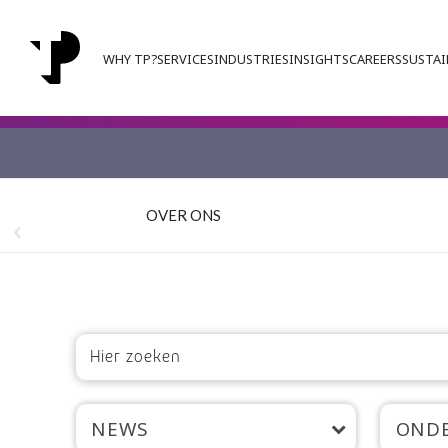
WHY TP?
SERVICES
INDUSTRIES
INSIGHTS
CAREERS
SUSTAI
OVER ONS
NEWS
OND