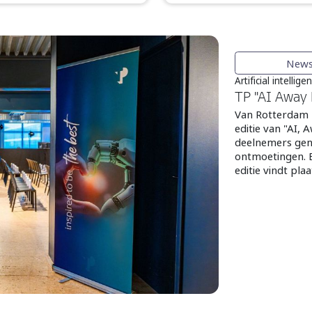
New
Artificial intellige
TP "AI Away 
Van Rotterdam n
editie van "AI,
deelnemers geno
ontmoetingen. B
editie vindt pla