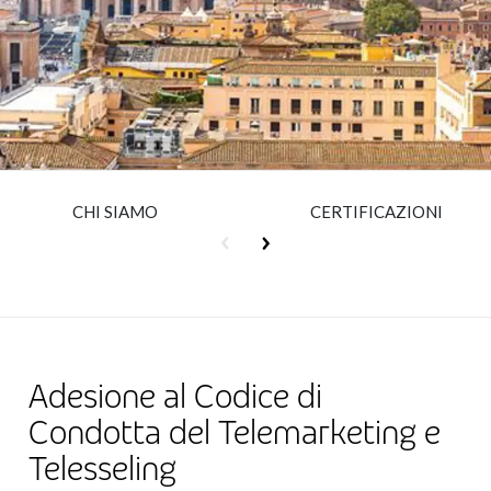
Insurance
Media
Retail and e-commerce
Technology
Travel, hospitality, and cargo
CHI SIAMO
CERTIFICAZIONI
Adesione al Codice di
Condotta del Telemarketing e
Telesseling