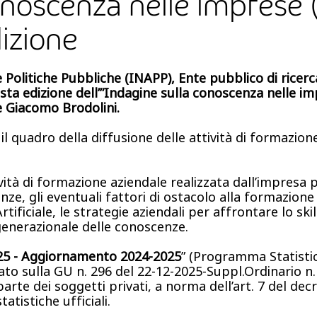
conoscenza nelle impres
izione
le Politiche Pubbliche (INAPP), Ente pubblico di ricer
esta edizione dell’”Indagine sulla conoscenza nelle i
e Giacomo Brodolini.
e il quadro della diffusione delle attività di formazio
ività di formazione aziendale realizzata dall’impresa 
enze, gli eventuali fattori di ostacolo alla formazione
tificiale, le strategie aziendali per affrontare lo ski
nerazionale delle conoscenze.
25 - Aggiornamento 2024-2025
” (Programma Statisti
 sulla GU n. 296 del 22-12-2025-Suppl.Ordinario n. 39
arte dei soggetti privati, a norma dell’art. 7 del dec
atistiche ufficiali.