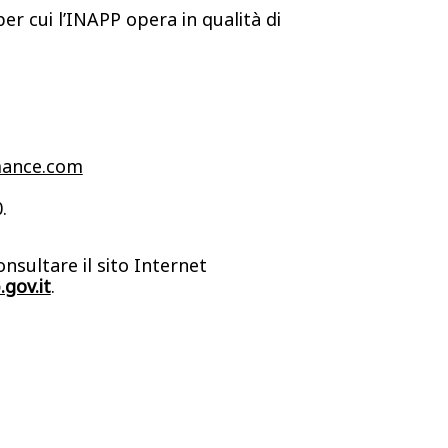
r cui l’INAPP opera in qualità di
mance.com
.
nsultare il sito Internet
gov.it
.