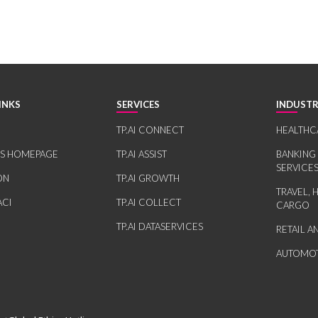
INKS
SERVICES
INDUSTR
TP.AI CONNECT
HEALTHC
RS HOMEPAGE
TP.AI ASSIST
BANKING
SERVICE
ON
TP.AI GROWTH
TRAVEL, 
ACI
TP.AI COLLECT
CARGO
TP.AI DATASERVICES
RETAIL 
AUTOMOT