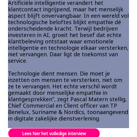
Artificiële intelligentie verandert het
Insurance
klantcontact ingrijpend, maar het menselijk
aspect blijft onvervangbaar. In een wereld vol
Media
technologische beloftes blijkt empathie dé
onderscheidende kracht. Terwijl bedrijven
Retail and e-commerce
investeren in AI, groeit het besef dat echte
klantbeleving ontstaat waar emotionele
Technology
intelligentie en technologie elkaar versterken,
niet vervangen. Daar ligt de toekomst van
Travel, hospitality, and cargo
service.
Technologie dient mensen. Die moet je
inzetten om mensen te versterken, niet om
ze te vervangen. Het echte verschil wordt
gemaakt door menselijke empathie in
klantgesprekken”, zegt Pascal Matern stellig,
Chief Commercial en Client officer van TP
Benelux, Suriname & Nordics, toonaangevend
in digitale zakelijke dienstverlening.
Lees hier het volledige interview