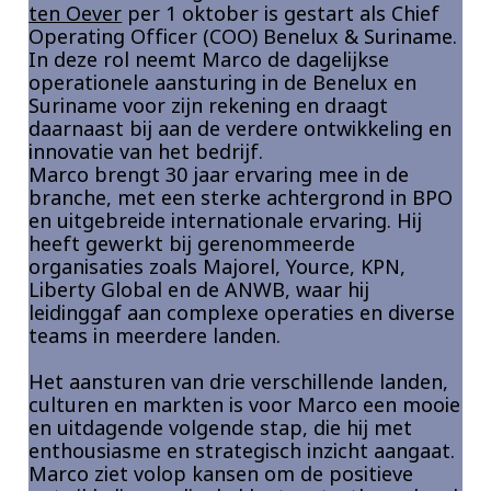
ten Oever
per 1 oktober is gestart als Chief
Insurance
Operating Officer (COO) Benelux & Suriname.
In deze rol neemt Marco de dagelijkse
Media
operationele aansturing in de Benelux en
Suriname voor zijn rekening en draagt
Retail and e-commerce
daarnaast bij aan de verdere ontwikkeling en
innovatie van het bedrijf.
Technology
Marco brengt 30 jaar ervaring mee in de
branche, met een sterke achtergrond in BPO
Travel, hospitality, and cargo
en uitgebreide internationale ervaring. Hij
heeft gewerkt bij gerenommeerde
organisaties zoals Majorel, Yource, KPN,
Liberty Global en de ANWB, waar hij
leidinggaf aan complexe operaties en diverse
teams in meerdere landen.
Het aansturen van drie verschillende landen,
culturen en markten is voor Marco een mooie
en uitdagende volgende stap, die hij met
enthousiasme en strategisch inzicht aangaat.
Marco ziet volop kansen om de positieve