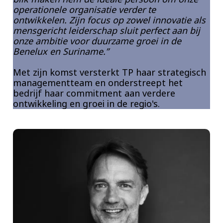
operationele organisatie verder te
ontwikkelen. Zijn focus op zowel innovatie als
mensgericht leiderschap sluit perfect aan bij
onze ambitie voor duurzame groei in de
Benelux en Suriname.”
Met zijn komst versterkt TP haar strategisch
managementteam en onderstreept het
bedrijf haar commitment aan verdere
ontwikkeling en groei in de regio's.