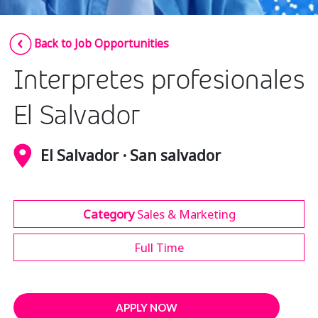
Insurance
Smartshoring
Back to Job Opportunities
Media
Work-from-home solution
Interpretes profesionales
Retail and e-commerce
Technology
El Salvador
Travel, hospitality, and cargo
El Salvador · San salvador
Category
Sales & Marketing
Full Time
APPLY NOW