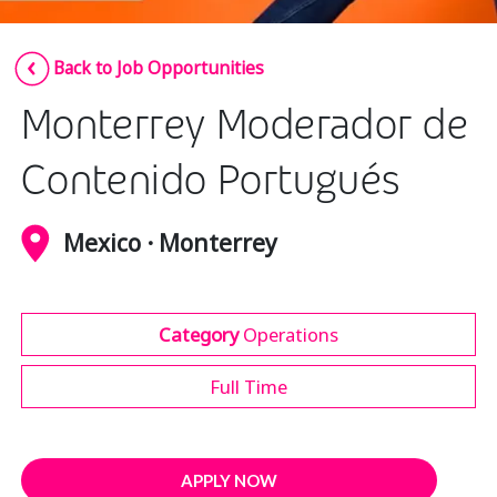
Insurance
Smartshoring
Back to Job Opportunities
Media
Work-from-home solution
Monterrey Moderador de
Retail and e-commerce
Technology
Contenido Portugués
Travel, hospitality, and cargo
Mexico · Monterrey
Category
Operations
Full Time
APPLY NOW