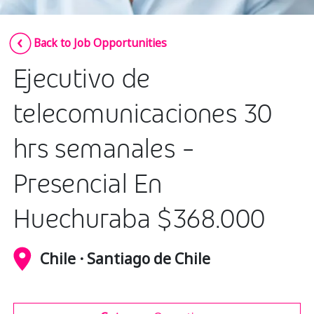
Insurance
Smartshoring
Back to Job Opportunities
Media
Work-from-home solution
Ejecutivo de
Retail and e-commerce
Technology
telecomunicaciones 30
Travel, hospitality, and cargo
hrs semanales -
Presencial En
Huechuraba $368.000
Chile · Santiago de Chile