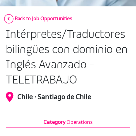
Insurance
Smartshoring
Back to Job Opportunities
Media
Work-from-home solution
Intérpretes/Traductores
Retail and e-commerce
Technology
bilingües con dominio en
Travel, hospitality, and cargo
Inglés Avanzado -
TELETRABAJO
Chile · Santiago de Chile
Category
Operations