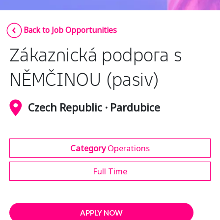
Insurance
Smartshoring
Back to Job Opportunities
Media
Work-from-home solution
Zákaznická podpora s
Retail and e-commerce
Technology
NĚMČINOU (pasiv)
Travel, hospitality, and cargo
Czech Republic · Pardubice
Category
Operations
Full Time
APPLY NOW