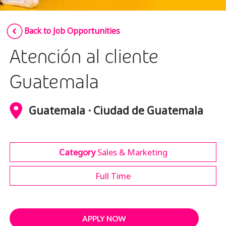
Insurance
Smartshoring
Back to Job Opportunities
Media
Work-from-home solution
Atención al cliente
Retail and e-commerce
Technology
Guatemala
Travel, hospitality, and cargo
Guatemala · Ciudad de Guatemala
Category
Sales & Marketing
Full Time
APPLY NOW