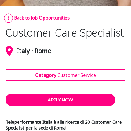
Insurance
Smartshoring
Back to Job Opportunities
Media
Work-from-home solution
Customer Care Specialist
Retail and e-commerce
Technology
Italy · Rome
Travel, hospitality, and cargo
Category
Customer Service
APPLY NOW
Teleperformance Italia è alla ricerca di 20 Customer Care
Specialist per la sede di Roma!