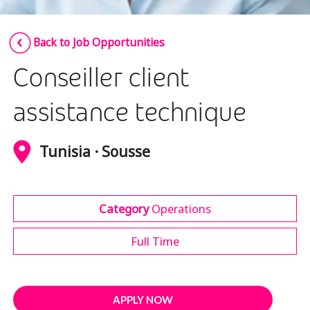
Insurance
Smartshoring
Back to Job Opportunities
Media
Work-from-home solution
Conseiller client
Retail and e-commerce
Technology
assistance technique
Travel, hospitality, and cargo
Tunisia · Sousse
Category
Operations
Full Time
APPLY NOW