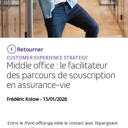
Insurance
Smartshoring
Media
Work-from-home solution
Retail and e-commerce
Technology
Retourner
Travel, hospitality, and cargo
CUSTOMER EXPERIENCE STRATEGY
Middle office : le facilitateur
des parcours de souscription
en assurance-vie
Frédéric Kolow - 15/01/2026
Entre le
front office
qui initie le contact avec l’épargnant