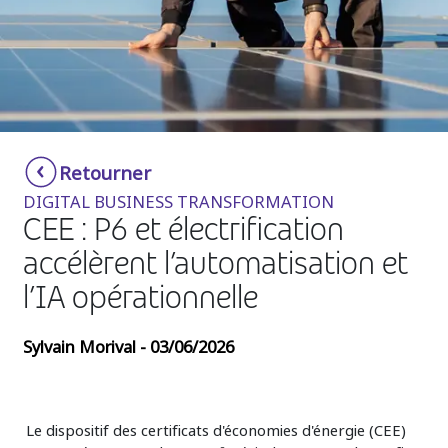
Insurance
Smartshoring
Media
Work-from-home solution
Retail and e-commerce
Technology
Retourner
Travel, hospitality, and cargo
DIGITAL BUSINESS TRANSFORMATION
CEE : P6 et électrification
accélèrent l’automatisation et
l’IA opérationnelle
Sylvain Morival - 03/06/2026
Le dispositif des certificats d'économies d'énergie (CEE)